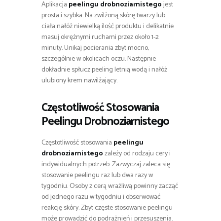
Aplikacja
peelingu drobnoziarnistego
jest
prosta i szybka. Na zwilżoną skórę twarzy lub
ciała nałóż niewielką ilość produktu i delikatnie
masuj okrężnymi ruchami przez około 1-2
minuty. Unikaj pocierania zbyt mocno,
szczególnie w okolicach oczu. Następnie
dokładnie spłucz peeling letnią wodą i nałóż
ulubiony krem nawilżający.
Częstotliwość Stosowania
Peelingu Drobnoziarnistego
Częstotliwość stosowania
peelingu
drobnoziarnistego
zależy od rodzaju cery i
indywidualnych potrzeb. Zazwyczaj zaleca się
stosowanie peelingu raz lub dwa razy w
tygodniu. Osoby z cerą wrażliwą powinny zacząć
od jednego razu w tygodniu i obserwować
reakcję skóry. Zbyt częste stosowanie peelingu
może prowadzić do podrażnień i przesuszenia.