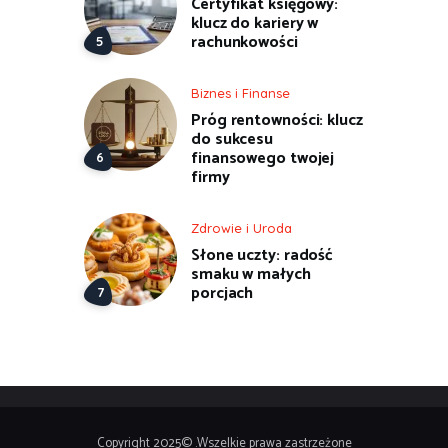
Certyfikat księgowy:
klucz do kariery w
rachunkowości
Biznes i Finanse
Próg rentowności: klucz
do sukcesu
finansowego twojej
firmy
Zdrowie i Uroda
Słone uczty: radość
smaku w małych
porcjach
Copyright 2025© .Wszelkie prawa zastrzeżone