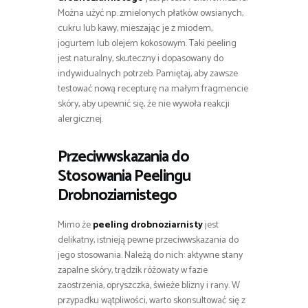
Można użyć np. zmielonych płatków owsianych,
cukru lub kawy, mieszając je z miodem,
jogurtem lub olejem kokosowym. Taki peeling
jest naturalny, skuteczny i dopasowany do
indywidualnych potrzeb. Pamiętaj, aby zawsze
testować nową recepturę na małym fragmencie
skóry, aby upewnić się, że nie wywoła reakcji
alergicznej.
Przeciwwskazania do
Stosowania Peelingu
Drobnoziarnistego
Mimo że
peeling drobnoziarnisty
jest
delikatny, istnieją pewne przeciwwskazania do
jego stosowania. Należą do nich: aktywne stany
zapalne skóry, trądzik różowaty w fazie
zaostrzenia, opryszczka, świeże blizny i rany. W
przypadku wątpliwości, warto skonsultować się z