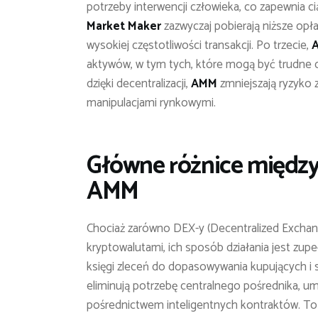
potrzeby interwencji człowieka, co zapewnia c
Market Maker
zazwyczaj pobierają niższe opła
wysokiej częstotliwości transakcji. Po trzecie,
aktywów, w tym tych, które mogą być trudne d
dzięki decentralizacji,
AMM
zmniejszają ryzyko z
manipulacjami rynkowymi.
Główne różnice między
AMM
Chociaż zarówno DEX-y (Decentralized Exchang
kryptowalutami, ich sposób działania jest zupeł
księgi zleceń do dopasowywania kupujących i 
eliminują potrzebę centralnego pośrednika, u
pośrednictwem inteligentnych kontraktów. To w