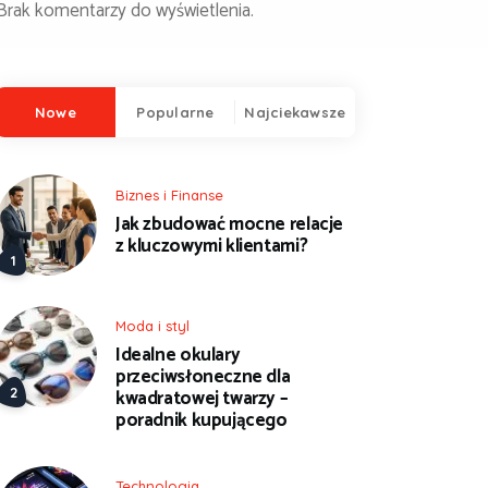
Brak komentarzy do wyświetlenia.
Nowe
Popularne
Najciekawsze
Biznes i Finanse
Jak zbudować mocne relacje
z kluczowymi klientami?
Moda i styl
Idealne okulary
przeciwsłoneczne dla
kwadratowej twarzy –
poradnik kupującego
Technologia