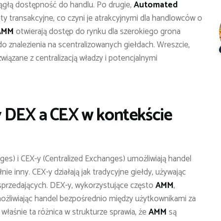
iągłą dostępność do handlu. Po drugie,
Automated
ty transakcyjne, co czyni je atrakcyjnymi dla handlowców o
AMM
otwierają dostęp do rynku dla szerokiego grona
o znalezienia na scentralizowanych giełdach. Wreszcie,
wiązane z centralizacją władzy i potencjalnymi
 DEX a CEX w kontekście
es) i CEX-y (Centralized Exchanges) umożliwiają handel
nie inny. CEX-y działają jak tradycyjne giełdy, używając
sprzedających. DEX-y, wykorzystujące często
AMM
,
możliwiając handel bezpośrednio między użytkownikami za
łaśnie ta różnica w strukturze sprawia, że
AMM
są