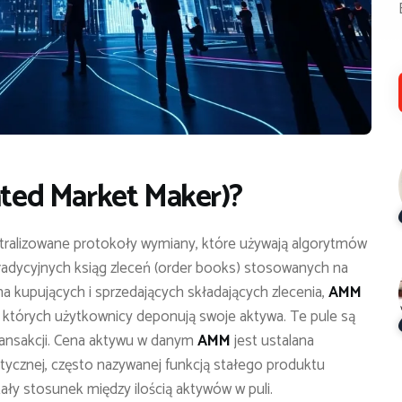
ed Market Maker)
?
ralizowane protokoły wymiany, które używają algorytmów
radycyjnych ksiąg zleceń (order books) stosowanych na
a kupujących i sprzedających składających zlecenia,
AMM
 w których użytkownicy deponują swoje aktywa. Te pule są
ansakcji. Cena aktywu w danym
AMM
jest ustalana
cznej, często nazywanej funkcją stałego produktu
ały stosunek między ilością aktywów w puli.