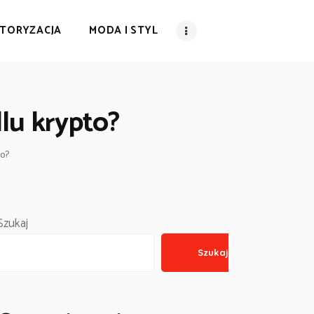
TORYZACJA
MODA I STYL
lu krypto?
to?
Szukaj
Szukaj