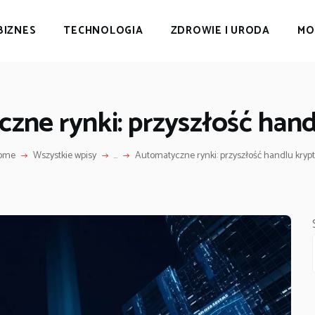
BIZNES
TECHNOLOGIA
ZDROWIE I URODA
MO
zne rynki: przyszłość hand
ome
Wszystkie wpisy
...
Automatyczne rynki: przyszłość handlu kryp