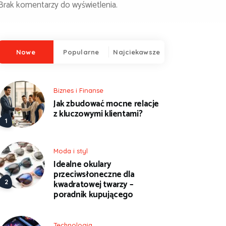
Brak komentarzy do wyświetlenia.
Nowe
Popularne
Najciekawsze
Biznes i Finanse
Jak zbudować mocne relacje
z kluczowymi klientami?
Moda i styl
Idealne okulary
przeciwsłoneczne dla
kwadratowej twarzy –
poradnik kupującego
Technologia