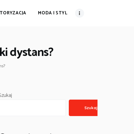
TORYZACJA
MODA I STYL
ki dystans?
ns?
Szukaj
Szukaj