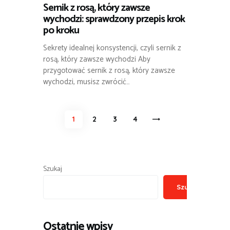
Sernik z rosą, który zawsze
wychodzi: sprawdzony przepis krok
po kroku
Sekrety idealnej konsystencji, czyli sernik z
rosą, który zawsze wychodzi Aby
przygotować sernik z rosą, który zawsze
wychodzi, musisz zwrócić…
Stronicowanie
PAGE
1
PAGE
2
PAGE
3
>
PAGE
4
wpisów
Szukaj
Szukaj
Ostatnie wpisy