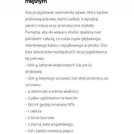
mięsnym
Aby przygotować wyśmienity wywar, który będzie
podstawą potrawy, warto zadbać o wysokiej
jakości mięso oraz aromatyczne dodatki.
Pamiętaj, aby do wywaru dodać opaloną nad
palnikiem cebulę, co nada zupie głębokiego,
słomkowego koloru i wyjątkowego aromatu. Oto
lista składników niezbędnych do przygotowania
tej potrawy:
– 500 g żeberek wieprzowych lub porcji
drobiowej
– 300 g świeżego szczawiu lub słoik przecieru ze
szczawiu
– 4 ziemniaki średniej wielkości
– 2 jajka ugotowane na twardo
– 150 ml gęstej śmietany 18%
– 1 cebula
– 2 liście laurowe
– 3 ziarna ziela angielskiego
– Sól i świeżo mielony pieprz