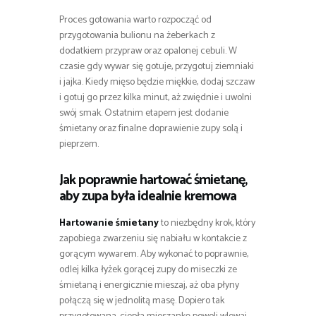
Proces gotowania warto rozpocząć od
przygotowania bulionu na żeberkach z
dodatkiem przypraw oraz opalonej cebuli. W
czasie gdy wywar się gotuje, przygotuj ziemniaki
i jajka. Kiedy mięso będzie miękkie, dodaj szczaw
i gotuj go przez kilka minut, aż zwiędnie i uwolni
swój smak. Ostatnim etapem jest dodanie
śmietany oraz finalne doprawienie zupy solą i
pieprzem.
Jak poprawnie hartować śmietanę,
aby zupa była idealnie kremowa
Hartowanie śmietany
to niezbędny krok, który
zapobiega zwarzeniu się nabiału w kontakcie z
gorącym wywarem. Aby wykonać to poprawnie,
odlej kilka łyżek gorącej zupy do miseczki ze
śmietaną i energicznie mieszaj, aż oba płyny
połączą się w jednolitą masę. Dopiero tak