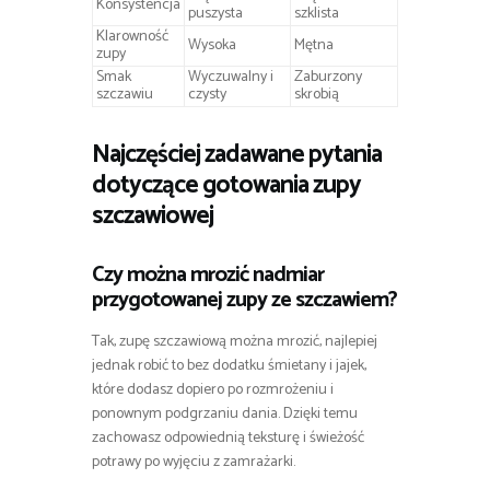
Konsystencja
puszysta
szklista
Klarowność
Wysoka
Mętna
zupy
Smak
Wyczuwalny i
Zaburzony
szczawiu
czysty
skrobią
Najczęściej zadawane pytania
dotyczące gotowania zupy
szczawiowej
Czy można mrozić nadmiar
przygotowanej zupy ze szczawiem?
Tak, zupę szczawiową można mrozić, najlepiej
jednak robić to bez dodatku śmietany i jajek,
które dodasz dopiero po rozmrożeniu i
ponownym podgrzaniu dania. Dzięki temu
zachowasz odpowiednią teksturę i świeżość
potrawy po wyjęciu z zamrażarki.