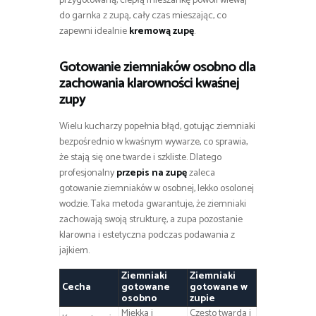
przygotowaną, ciepłą mieszankę powoli wlewaj
do garnka z zupą, cały czas mieszając, co
zapewni idealnie
kremową zupę
.
Gotowanie ziemniaków osobno dla
zachowania klarowności kwaśnej
zupy
Wielu kucharzy popełnia błąd, gotując ziemniaki
bezpośrednio w kwaśnym wywarze, co sprawia,
że stają się one twarde i szkliste. Dlatego
profesjonalny
przepis na zupę
zaleca
gotowanie ziemniaków w osobnej, lekko osolonej
wodzie. Taka metoda gwarantuje, że ziemniaki
zachowają swoją strukturę, a zupa pozostanie
klarowna i estetyczna podczas podawania z
jajkiem.
Ziemniaki
Ziemniaki
Cecha
gotowane
gotowane w
osobno
zupie
Miękka i
Często twarda i