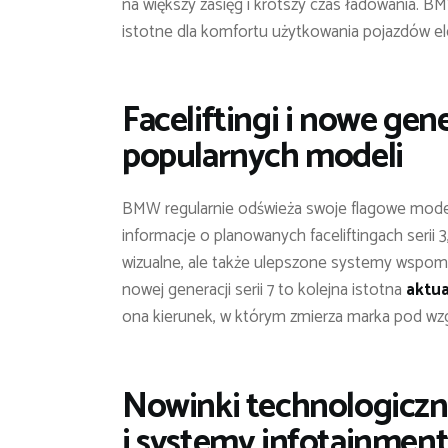
na większy zasięg i krótszy czas ładowania. B
istotne dla komfortu użytkowania pojazdów el
Faceliftingi i nowe gen
popularnych modeli
BMW regularnie odświeża swoje flagowe modele
informacje o planowanych faceliftingach serii 
wizualne, ale także ulepszone systemy wspoma
nowej generacji serii 7 to kolejna istotna
aktua
ona kierunek, w którym zmierza marka pod wzg
Nowinki technologiczn
i systemy infotainmen