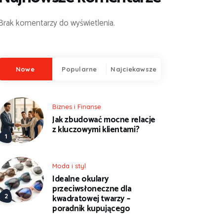
Brak komentarzy do wyświetlenia.
Nowe
Popularne
Najciekawsze
Biznes i Finanse
Jak zbudować mocne relacje
z kluczowymi klientami?
Moda i styl
Idealne okulary
przeciwsłoneczne dla
kwadratowej twarzy –
poradnik kupującego