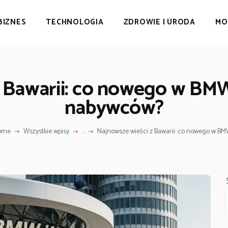
BIZNES
TECHNOLOGIA
ZDROWIE I URODA
MO
z Bawarii: co nowego w BMW
nabywców?
ome
Wszystkie wpisy
...
Najnowsze wieści z Bawarii: co nowego w BMW