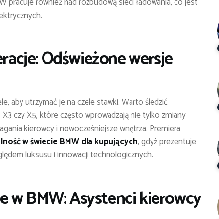
MW pracuje również nad rozbudową sieci ładowania, co jest
ektrycznych.
eracje: Odświeżone wersje
, aby utrzymać je na czele stawki. Warto śledzić
3, X3 czy X5, które często wprowadzają nie tylko zmiany
gania kierowcy i nowocześniejsze wnętrza. Premiera
lność w świecie BMW dla kupujących
, gdyż prezentuje
lędem luksusu i innowacji technologicznych.
e w BMW: Asystenci kierowcy
t