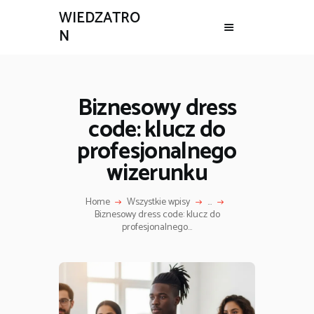
WIEDZATRO
N
Biznesowy dress
code: klucz do
profesjonalnego
wizerunku
Home
Wszystkie wpisy
...
Biznesowy dress code: klucz do
profesjonalnego...