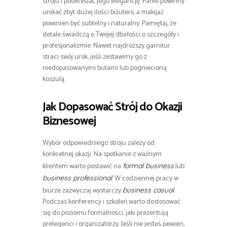
stroju i podkreślać jego elegancję. Panie powinny
unikać zbyt dużej ilości biżuterii, a makijaż
powinien być subtelny i naturalny. Pamiętaj, że
detale świadczą o Twojej dbałości o szczegóły i
profesjonalizmie. Nawet najdroższy garnitur
straci swój urok, jeśli zestawimy go z
niedopasowanymi butami lub pogniecioną
koszulą.
Jak Dopasować Strój do Okazji
Biznesowej
Wybór odpowiedniego stroju zależy od
konkretnej okazji. Na spotkanie z ważnym
klientem warto postawić na
lub
formal business
. W codziennej pracy w
business professional
biurze zazwyczaj wystarczy
.
business casual
Podczas konferencji i szkoleń warto dostosować
się do poziomu formalności, jaki prezentują
prelegenci i organizatorzy. Jeśli nie jesteś pewien,