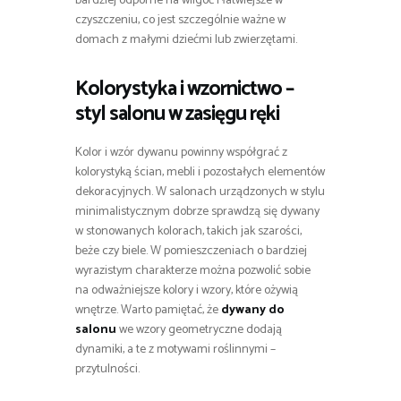
bardziej odporne na wilgoć i łatwiejsze w
czyszczeniu, co jest szczególnie ważne w
domach z małymi dziećmi lub zwierzętami.
Kolorystyka i wzornictwo –
styl salonu w zasięgu ręki
Kolor i wzór dywanu powinny współgrać z
kolorystyką ścian, mebli i pozostałych elementów
dekoracyjnych. W salonach urządzonych w stylu
minimalistycznym dobrze sprawdzą się dywany
w stonowanych kolorach, takich jak szarości,
beże czy biele. W pomieszczeniach o bardziej
wyrazistym charakterze można pozwolić sobie
na odważniejsze kolory i wzory, które ożywią
wnętrze. Warto pamiętać, że
dywany do
salonu
we wzory geometryczne dodają
dynamiki, a te z motywami roślinnymi –
przytulności.