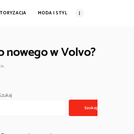
TORYZACJA
MODA I STYL
co nowego w Volvo?
...
Szukaj
Szukaj