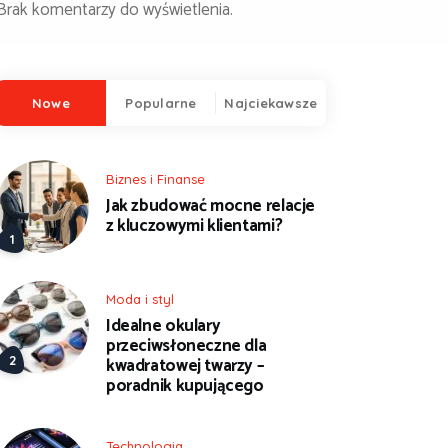
Brak komentarzy do wyświetlenia.
Nowe
Popularne
Najciekawsze
Biznes i Finanse
Jak zbudować mocne relacje
z kluczowymi klientami?
Moda i styl
Idealne okulary
przeciwsłoneczne dla
kwadratowej twarzy –
poradnik kupującego
Technologia