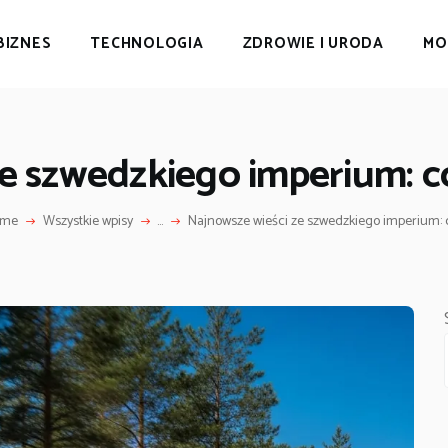
BIZNES
TECHNOLOGIA
ZDROWIE I URODA
MO
ze szwedzkiego imperium: 
ome
Wszystkie wpisy
...
Najnowsze wieści ze szwedzkiego imperium: co