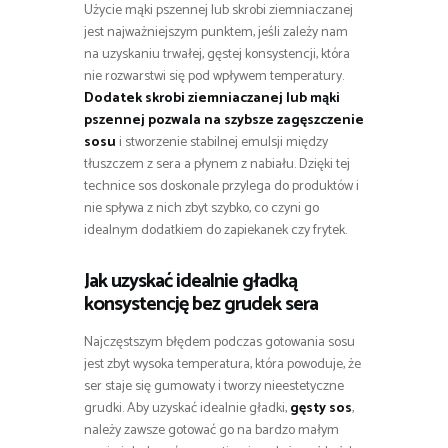
Użycie mąki pszennej lub skrobi ziemniaczanej
jest najważniejszym punktem, jeśli zależy nam
na uzyskaniu trwałej, gęstej konsystencji, która
nie rozwarstwi się pod wpływem temperatury.
Dodatek skrobi ziemniaczanej lub mąki
pszennej pozwala na szybsze zagęszczenie
sosu
i stworzenie stabilnej emulsji między
tłuszczem z sera a płynem z nabiału. Dzięki tej
technice sos doskonale przylega do produktów i
nie spływa z nich zbyt szybko, co czyni go
idealnym dodatkiem do zapiekanek czy frytek.
Jak uzyskać idealnie gładką
konsystencję bez grudek sera
Najczęstszym błędem podczas gotowania sosu
jest zbyt wysoka temperatura, która powoduje, że
ser staje się gumowaty i tworzy nieestetyczne
grudki. Aby uzyskać idealnie gładki,
gęsty sos
,
należy zawsze gotować go na bardzo małym