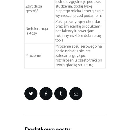
Jeśli sos zgęstnieje podczas
Zbyt duża
studzenia, dodaj łyżkę
gęstość
ciepłego mleka i energicznie
wymieszaj przed podaniem.
Zastąp tradycyjny cheddar
oraz śmietankę produktami
Nietolerancja
bez laktozy lub wersjami
laktozy
roślinnymi, które dobrze się
topią.
Mrożenie sosu serowego na
bazie nabiału nie jest
Mrożenie
zalecane, gdyż po
rozmrożeniu często traci on
swoją gładką strukturę.
Dodatkowe posty