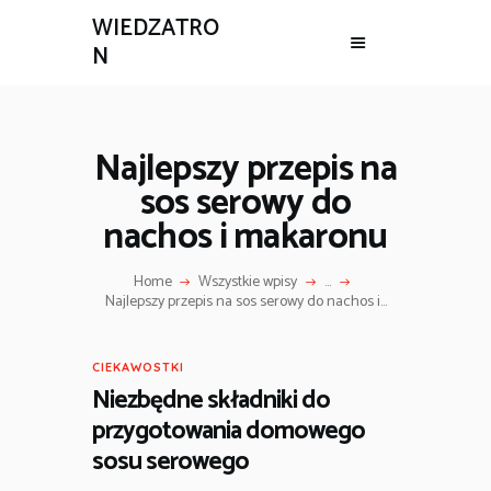
WIEDZATRO
N
Najlepszy przepis na
sos serowy do
nachos i makaronu
Home
Wszystkie wpisy
...
Najlepszy przepis na sos serowy do nachos i...
CIEKAWOSTKI
Niezbędne składniki do
przygotowania domowego
sosu serowego