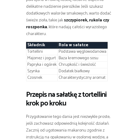
delikatne nadzienie pierożków. Jeśli szukasz
dodatkowych walorów smakowych, warto dodać
świeże zioła, takie jak
szczypiorek, rukola czy
roszponka
, które nadają całości wyrazistego
charakteru.
Składnik
Rola w sałatce
Tortellini
Podstawa węglowodanowa
Majonez i jogurt
Baza kremowego sosu
Papryka i ogórek
Chrupkość i świeżość
Szynka
Dodatek białkowy
Czosnek
Charakterystyczny aromat
Przepis na sałatkę z tortellini
krok po kroku
Przygotowanie tego dania jest niezwykle proste,
jeśli zachowasz odpowiednią kolejność działań.
Zacznij od ugotowania makaronu zgodnie z
instrukcją na opakowaniu w osolonej wodzie, a