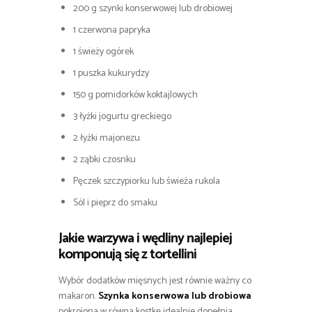
200 g szynki konserwowej lub drobiowej
1 czerwona papryka
1 świeży ogórek
1 puszka kukurydzy
150 g pomidorków koktajlowych
3 łyżki jogurtu greckiego
2 łyżki majonezu
2 ząbki czosnku
Pęczek szczypiorku lub świeża rukola
Sól i pieprz do smaku
Jakie warzywa i wędliny najlepiej
komponują się z tortellini
Wybór dodatków mięsnych jest równie ważny co
makaron.
Szynka konserwowa lub drobiowa
pokrojona w równą kostkę idealnie dopełnia