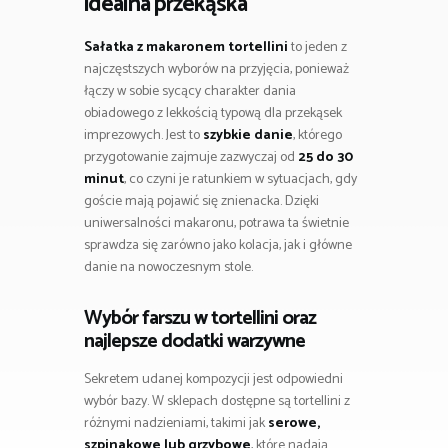
idealna przekąska
Sałatka z makaronem tortellini
to jeden z
najczęstszych wyborów na przyjęcia, ponieważ
łączy w sobie sycący charakter dania
obiadowego z lekkością typową dla przekąsek
imprezowych. Jest to
szybkie danie
, którego
przygotowanie zajmuje zazwyczaj od
25 do 30
minut
, co czyni je ratunkiem w sytuacjach, gdy
goście mają pojawić się znienacka. Dzięki
uniwersalności makaronu, potrawa ta świetnie
sprawdza się zarówno jako kolacja, jak i główne
danie na nowoczesnym stole.
Wybór farszu w tortellini oraz
najlepsze dodatki warzywne
Sekretem udanej kompozycji jest odpowiedni
wybór bazy. W sklepach dostępne są tortellini z
różnymi nadzieniami, takimi jak
serowe,
szpinakowe lub grzybowe
, które nadają