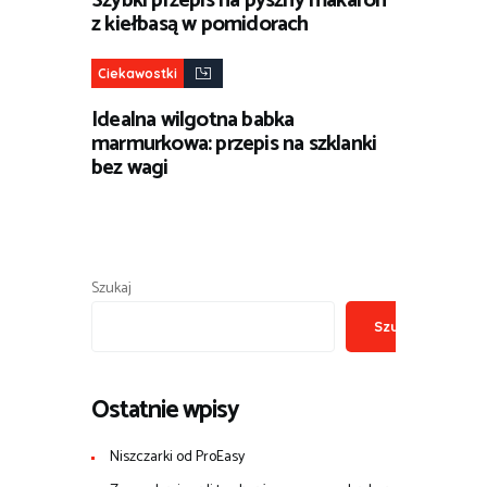
Szybki przepis na pyszny makaron
z kiełbasą w pomidorach
Ciekawostki
Idealna wilgotna babka
marmurkowa: przepis na szklanki
bez wagi
Szukaj
Szukaj
Ostatnie wpisy
Niszczarki od ProEasy