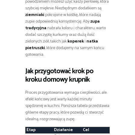
powodzeniem możesz użyć kaszy perłowej, która
szybciej mięknie. Niezbędnym dodatkiem są
ziemniaki
pokrojone w kostkę, które nadają
zupie odpowiednią konsystencję. Aby
zupa
tradycyjna
nabrała koloru i charakteru, warto
dodać szczyptę kurkumy oraz dużą ilość
zielonych ziół, takich jak
koperek
i
natka
pietruszki
, które dodajemy na samym końcu
gotowania.
Jak przygotować krok po
kroku domowy krupnik
Proces przygotowania wymaga cierpliwości, ale
efekt końcowy jest warty każdej minuty
spędzonej w kuchni. Poniższa tabela przedstawia
główne etapy pracy, które pozwolą ci stworzyć
idealną, rozgrzewającą zupę.
Etap
Działanie
Cel