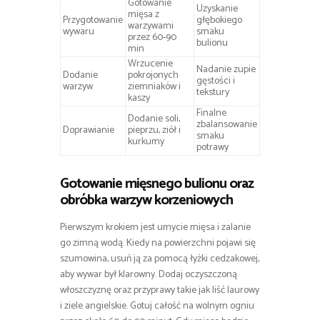
Gotowanie
Uzyskanie
mięsa z
Przygotowanie
głębokiego
warzywami
wywaru
smaku
przez 60-90
bulionu
min
Wrzucenie
Nadanie zupie
Dodanie
pokrojonych
gęstości i
warzyw
ziemniaków i
tekstury
kaszy
Finalne
Dodanie soli,
zbalansowanie
Doprawianie
pieprzu, ziół i
smaku
kurkumy
potrawy
Gotowanie mięsnego bulionu oraz
obróbka warzyw korzeniowych
Pierwszym krokiem jest umycie mięsa i zalanie
go zimną wodą. Kiedy na powierzchni pojawi się
szumowina, usuń ją za pomocą łyżki cedzakowej,
aby wywar był klarowny. Dodaj oczyszczoną
włoszczyznę oraz przyprawy takie jak liść laurowy
i ziele angielskie. Gotuj całość na wolnym ogniu