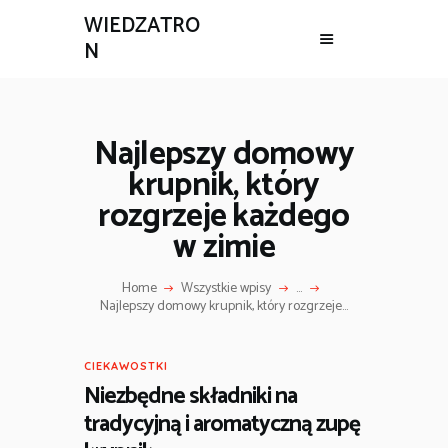
WIEDZATRO
N
Najlepszy domowy
krupnik, który
rozgrzeje każdego
w zimie
Home
Wszystkie wpisy
...
Najlepszy domowy krupnik, który rozgrzeje...
CIEKAWOSTKI
Niezbędne składniki na
tradycyjną i aromatyczną zupę