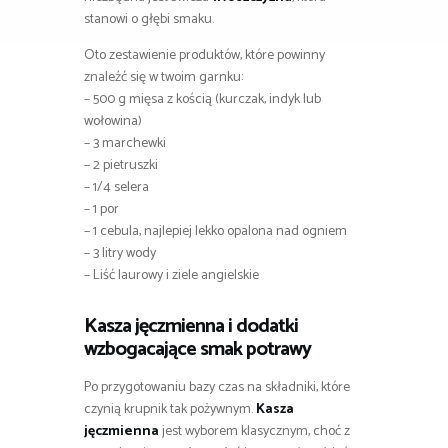
stanowi o głębi smaku.
Oto zestawienie produktów, które powinny
znaleźć się w twoim garnku:
– 500 g mięsa z kością (kurczak, indyk lub
wołowina)
– 3 marchewki
– 2 pietruszki
– 1/4 selera
– 1 por
– 1 cebula, najlepiej lekko opalona nad ogniem
– 3 litry wody
– Liść laurowy i ziele angielskie
Kasza jęczmienna i dodatki
wzbogacające smak potrawy
Po przygotowaniu bazy czas na składniki, które
czynią krupnik tak pożywnym.
Kasza
jęczmienna
jest wyborem klasycznym, choć z