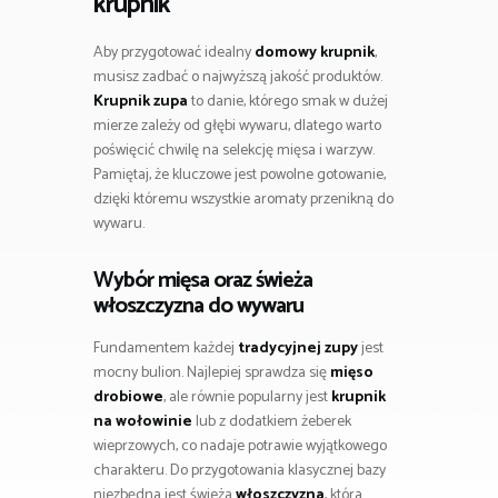
krupnik
Aby przygotować idealny
domowy krupnik
,
musisz zadbać o najwyższą jakość produktów.
Krupnik zupa
to danie, którego smak w dużej
mierze zależy od głębi wywaru, dlatego warto
poświęcić chwilę na selekcję mięsa i warzyw.
Pamiętaj, że kluczowe jest powolne gotowanie,
dzięki któremu wszystkie aromaty przenikną do
wywaru.
Wybór mięsa oraz świeża
włoszczyzna do wywaru
Fundamentem każdej
tradycyjnej zupy
jest
mocny bulion. Najlepiej sprawdza się
mięso
drobiowe
, ale równie popularny jest
krupnik
na wołowinie
lub z dodatkiem żeberek
wieprzowych, co nadaje potrawie wyjątkowego
charakteru. Do przygotowania klasycznej bazy
niezbędna jest świeża
włoszczyzna
, która