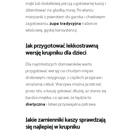
mąki lub dodatkową porcją ugotowanej kaszy i
zblendować na gładką masę. Po wlaniu
mieszanki z powrotem do garnka i chwilowym
zagotowaniu,
zupa tradycyjna
nabierze
właściwej, gęstej konsystencji.
Jak przygotować lekkostrawną
wersję krupniku dla dzieci
Dla najmłodszych domowników warto
przygotować wersję na chudym mięsie
drobiowym, rezygnując z ciężkich przypraw i
smażonej cebuli. Warzywa można przetrzeć
przez sito, a kaszę gotować dłużej, aż stanie się
bardzo miękka, co sprawi, że będzie to
dietyczna
i łatwo przyswajalna potrawa.
Jakie zamienniki kaszy sprawdzają
się najlepiej w krupniku