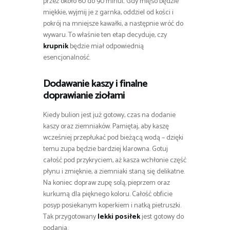
przez około 60 do 90 minut. Gdy mięso będzie
miękkie, wyjmij je z garnka, oddziel od kości i
pokrój na mniejsze kawałki, a następnie wróć do
wywaru. To właśnie ten etap decyduje, czy
krupnik
będzie miał odpowiednią
esencjonalność.
Dodawanie kaszy i finalne
doprawianie ziołami
Kiedy bulion jest już gotowy, czas na dodanie
kaszy oraz ziemniaków. Pamiętaj, aby kaszę
wcześniej przepłukać pod bieżącą wodą – dzięki
temu zupa będzie bardziej klarowna. Gotuj
całość pod przykryciem, aż kasza wchłonie część
płynu i zmięknie, a ziemniaki staną się delikatne.
Na koniec dopraw zupę solą, pieprzem oraz
kurkumą dla pięknego koloru. Całość obficie
posyp posiekanym koperkiem i natką pietruszki.
Tak przygotowany
lekki posiłek
jest gotowy do
podania.