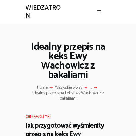
WIEDZATRO
N
Idealny przepis na
keks Ewy
Wachowicz z
bakaliami
Home
Wszystkie wpisy
...
Idealny przepis na keks Ewy Wachowicz z
bakaliami
CIEKAWOSTKI
Jak przygotować wyśmienity
przepis na keks Ewy