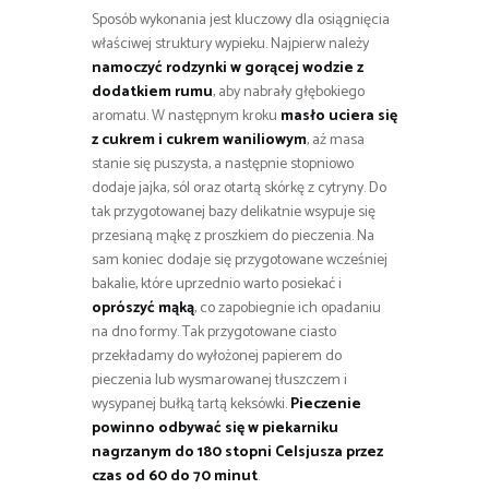
Sposób wykonania jest kluczowy dla osiągnięcia
właściwej struktury wypieku. Najpierw należy
namoczyć rodzynki w gorącej wodzie z
dodatkiem rumu
, aby nabrały głębokiego
aromatu. W następnym kroku
masło uciera się
z cukrem i cukrem waniliowym
, aż masa
stanie się puszysta, a następnie stopniowo
dodaje jajka, sól oraz otartą skórkę z cytryny. Do
tak przygotowanej bazy delikatnie wsypuje się
przesianą mąkę z proszkiem do pieczenia. Na
sam koniec dodaje się przygotowane wcześniej
bakalie, które uprzednio warto posiekać i
oprószyć mąką
, co zapobiegnie ich opadaniu
na dno formy. Tak przygotowane ciasto
przekładamy do wyłożonej papierem do
pieczenia lub wysmarowanej tłuszczem i
wysypanej bułką tartą keksówki.
Pieczenie
powinno odbywać się w piekarniku
nagrzanym do 180 stopni Celsjusza przez
czas od 60 do 70 minut
.