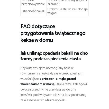
Szczelne
Chroni przed utratą wilgoci i
przechowywanie
aromatu
Utrzymuje strukturę i dodaje
Obecność bakalii
wilgoci
FAQ dotyczące
przygotowania świątecznego
keksa w domu
Jak uniknąć opadania bakalii na dno
formy podczas pieczenia ciasta
Najskuteczniejszą metodą, aby bakalie
równomiernie rozłożyły się w cieście, jest ich
wcześniejsze
oprószenie mąką przed
wmieszaniem w masę
. Dzięki temu zabiegowi
owoce i orzechy nie przykleją się do dna
keksówki pod wpływem ciężaru, lecz pozostaną
zawieszone w strukturze wypieku.