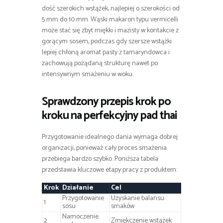
dość szerokich wstążek, najlepiej o szerokości od
5 mm do 10 mm. Wąski makaron typu vermicelli
może stać się zbyt miękki i mazisty w kontakcie z
gorącym sosem, podczas gdy szersze wstążki
lepiej chłoną aromat pasty z tamaryndowca i
zachowują pożądaną strukturę nawet po
intensywnym smażeniu w woku.
Sprawdzony przepis krok po
kroku na perfekcyjny pad thai
Przygotowanie idealnego dania wymaga dobrej
organizacji, ponieważ cały proces smażenia
przebiega bardzo szybko. Poniższa tabela
przedstawia kluczowe etapy pracy z produktem:
Krok
Działanie
Cel
Przygotowanie
Uzyskanie balansu
1
sosu
smaków
Namoczenie
2
Zmiękczenie wstążek