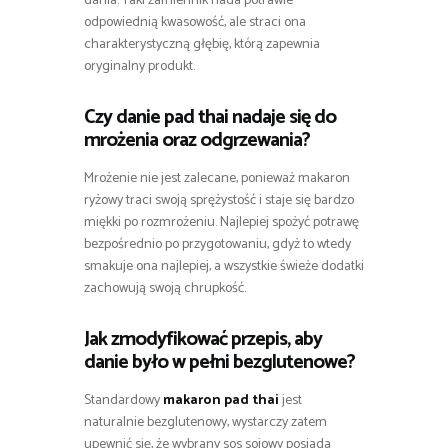
dania. Taki zamiennik nada potrawie
odpowiednią kwasowość, ale straci ona
charakterystyczną głębię, którą zapewnia
oryginalny produkt.
Czy danie pad thai nadaje się do
mrożenia oraz odgrzewania?
Mrożenie nie jest zalecane, ponieważ makaron
ryżowy traci swoją sprężystość i staje się bardzo
miękki po rozmrożeniu. Najlepiej spożyć potrawę
bezpośrednio po przygotowaniu, gdyż to wtedy
smakuje ona najlepiej, a wszystkie świeże dodatki
zachowują swoją chrupkość.
Jak zmodyfikować przepis, aby
danie było w pełni bezglutenowe?
Standardowy
makaron pad thai
jest
naturalnie bezglutenowy, wystarczy zatem
upewnić się, że wybrany sos sojowy posiada