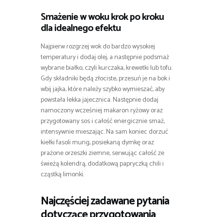
Smażenie w woku krok po kroku
dla idealnego efektu
Najpierw rozgrzej wok do bardzo wysokiej
temperatury i dodaj olej, a następnie podsmaż
wybrane białko, czyli kurczaka, krewetki lub tofu.
Gdy składniki będą złociste, przesuń je na bok i
wbij jajka, które należy szybko wymieszać, aby
powstała lekka jajecznica. Następnie dodaj
namoczony wcześniej makaron ryżowy oraz
przygotowany sos i całość energicznie smaż,
intensywnie mieszając. Na sam koniec dorzuć
kiełki fasoli mung, posiekaną dymkę oraz
prażone orzeszki ziemne, serwując całość ze
świeżą kolendrą, dodatkową papryczką chili i
cząstką limonki.
Najczęściej zadawane pytania
dotyczące przygotowania