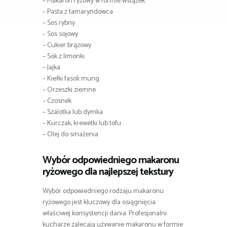
– Makaron ryżowy w formie wstążek
– Pasta z tamaryndowca
– Sos rybny
– Sos sojowy
– Cukier brązowy
– Sok z limonki
– Jajka
– Kiełki fasoli mung
– Orzeszki ziemne
– Czosnek
– Szalotka lub dymka
– Kurczak, krewetki lub tofu
– Olej do smażenia
Wybór odpowiedniego makaronu
ryżowego dla najlepszej tekstury
Wybór odpowiedniego rodzaju makaronu
ryżowego jest kluczowy dla osiągnięcia
właściwej konsystencji dania. Profesjonalni
kucharze zalecają używanie makaronu w formie