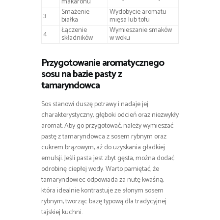
makaronu
Smażenie
Wydobycie aromatu
3
białka
mięsa lub tofu
Łączenie
Wymieszanie smaków
4
składników
w woku
Przygotowanie aromatycznego
sosu na bazie pasty z
tamaryndowca
Sos stanowi duszę potrawy i nadaje jej
charakterystyczny, głęboki odcień oraz niezwykły
aromat. Aby go przygotować, należy wymieszać
pastę z tamaryndowca z sosem rybnym oraz
cukrem brązowym, aż do uzyskania gładkiej
emulsji. Jeśli pasta jest zbyt gęsta, można dodać
odrobinę ciepłej wody. Warto pamiętać, że
tamaryndowiec odpowiada za nutę kwaśną,
która idealnie kontrastuje ze słonym sosem
rybnym, tworząc bazę typową dla tradycyjnej
tajskiej kuchni.