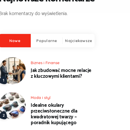
Brak komentarzy do wyświetlenia.
Nowe
Popularne
Najciekawsze
Biznes i Finanse
Jak zbudować mocne relacje
z kluczowymi klientami?
Moda i styl
Idealne okulary
przeciwsłoneczne dla
kwadratowej twarzy –
poradnik kupującego