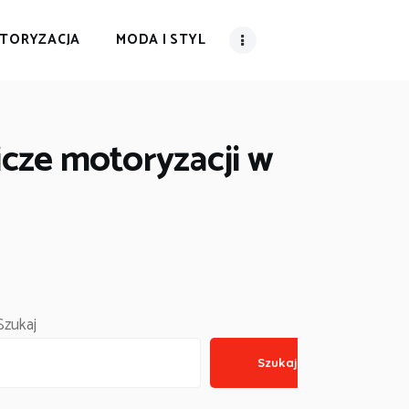
TORYZACJA
MODA I STYL
icze motoryzacji w
Szukaj
Szukaj