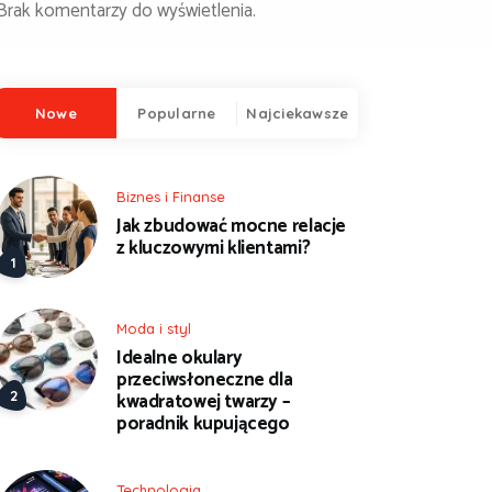
Brak komentarzy do wyświetlenia.
Nowe
Popularne
Najciekawsze
Biznes i Finanse
Jak zbudować mocne relacje
z kluczowymi klientami?
Moda i styl
Idealne okulary
przeciwsłoneczne dla
kwadratowej twarzy –
poradnik kupującego
Technologia