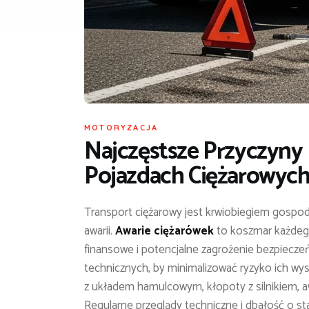
MOTORYZACJA
Najczęstsze Przyczyn
Pojazdach Ciężarowyc
Transport ciężarowy jest krwiobiegiem gospod
awarii.
Awarie ciężarówek
to koszmar każdego
finansowe i potencjalne zagrożenie bezpiecz
technicznych, by minimalizować ryzyko ich wy
z układem hamulcowym, kłopoty z silnikiem, aw
Regularne przeglądy techniczne i dbałość o st