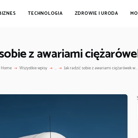
BIZNES
TECHNOLOGIA
ZDROWIE I URODA
MO
 sobie z awariami ciężarówe
Home
Wszystkie wpisy
...
Jak radzić sobie z awariami ciężarówek w...