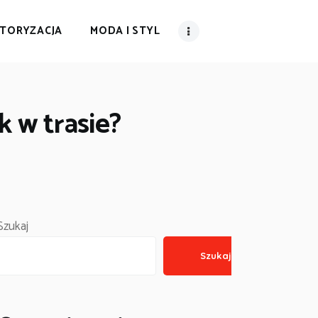
TORYZACJA
MODA I STYL
k w trasie?
Szukaj
Szukaj