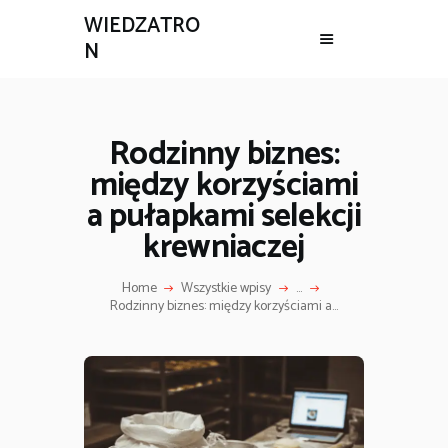
WIEDZATRO
N
Rodzinny biznes:
między korzyściami
a pułapkami selekcji
krewniaczej
Home
Wszystkie wpisy
...
Rodzinny biznes: między korzyściami a...